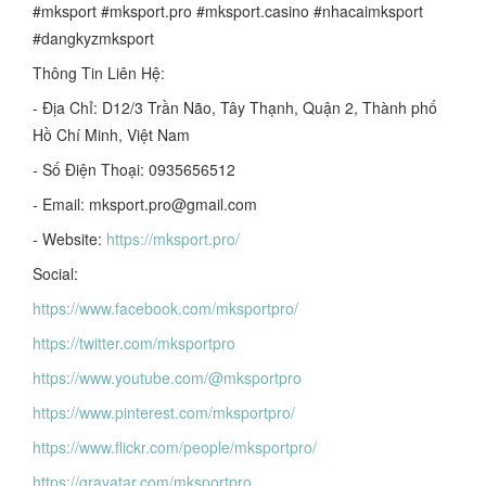
#mksport #mksport.pro #mksport.casino #nhacaimksport
#dangkyzmksport
Thông Tin Liên Hệ:
- Địa Chỉ: D12/3 Trần Não, Tây Thạnh, Quận 2, Thành phố
Hồ Chí Minh, Việt Nam
- Số Điện Thoại: 0935656512
- Email: mksport.pro@gmail.com
- Website:
https://mksport.pro/
Social:
https://www.facebook.com/mksportpro/
https://twitter.com/mksportpro
https://www.youtube.com/@mksportpro
https://www.pinterest.com/mksportpro/
https://www.flickr.com/people/mksportpro/
https://gravatar.com/mksportpro