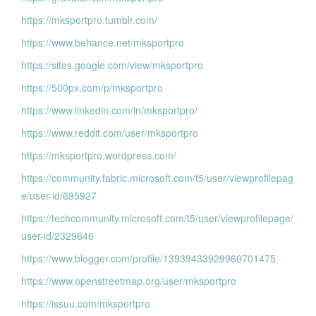
https://mksportpro.tumblr.com/
https://www.behance.net/mksportpro
https://sites.google.com/view/mksportpro
https://500px.com/p/mksportpro
https://www.linkedin.com/in/mksportpro/
https://www.reddit.com/user/mksportpro
https://mksportpro.wordpress.com/
https://community.fabric.microsoft.com/t5/user/viewprofilepag
e/user-id/695927
https://techcommunity.microsoft.com/t5/user/viewprofilepage/
user-id/2329646
https://www.blogger.com/profile/13939433929960701475
https://www.openstreetmap.org/user/mksportpro
https://issuu.com/mksportpro