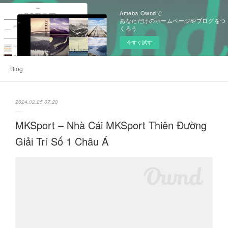
Ameba Owndで
あなただけのホームページやブログをつ
くろう
今すぐ試す
Blog
2024.02.25 07:20
MKSport – Nhà Cái MKSport Thiên Đường
Giải Trí Số 1 Châu Á